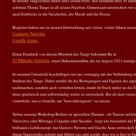
In unserer Tangoschule findet alles seinen Platz. Seit nunmehr über 30 Jah
schönen Thema Tango in all seinen Facetten. Gemeinsam unterrichten wir 
auch Einblicke in die Geschichte, die Musik und die Poesie.
Begleitet haben uns in unserer Entwicklung seit vielen, vielen Jahren unser
Gustavo Naveira
Giselle Anne.
Einen Eindruck von diesen Meistern des Tango bekommt Ihr in
El Método Naveira,
einen Dokumentarfilm, der im August 2021 uraufge
In unserem Unterricht beschäftigen wir uns vorrangig mit der Verbindung im
Struktur des Tango. Dabei werdet ihr die Bewegungen und Figuren des arge
nachmachen, sondern auch verstehen lernen, damit ihr Euch später an das Er
dann spielerisch und selbstständig weiter zu entwickeln. Bei all dem versu
vermitteln, was es braucht, um "bien milonguero" zu tanzen.
Neben unseren Workshop-Reihen zu speziellen Themen - ob Tanzen auf kl
Valsecitos oder Milonga, Colgadas oder Sacadas - liegt uns besonders das 
brilliantes Lehrkonzept, das Gustavo Naveira und Giselle Anne entwickelt 
ihrem Tangostudio gelernt und fühlen uns sehr geehrt, dass wir es hier in E