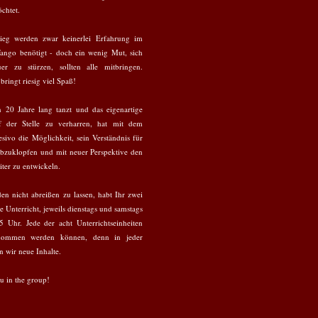
chtet.
tieg werden zwar keinerlei Erfahrung im
Tango benötigt - doch ein wenig Mut, sich
er zu stürzen, sollten alle mitbringen.
bringt riesig viel Spaß!
 20 Jahre lang tanzt und das eigenartige
f der Stelle zu verharren, hat mit dem
sivo die Möglichkeit, sein Verständnis für
bzuklopfen und mit neuer Perspektive den
ter zu entwickeln.
n nicht abreißen zu lassen, habt Ihr zwei
 Unterricht, jeweils dienstags und samstags
 Uhr. Jede der acht Unterrichtseinheiten
enommen werden können, denn in jeder
n wir neue Inhalte.
u in the group!