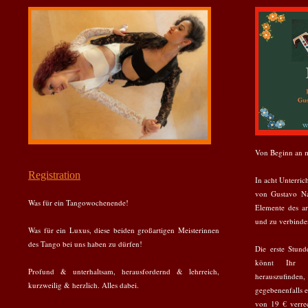
Von Beginn an m
Registration
In acht Unterric
von Gustavo Na
Was für ein Tangowochenende!
Elemente des ar
und zu verbinde
Was für ein Luxus, diese beiden großartigen Meisterinnen
des Tango bei uns haben zu dürfen!
Die erste Stun
könnt Ihr a
Profund & unterhaltsam, herausfordernd & lehrreich,
herauszufinden
kurzweilig & herzlich. Alles dabei.
gegebenenfalls e
von 19 € verre