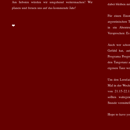
Am liebsten würden wir umgehend weitermachen! Wir
dabei bleiben mö
planen und freuen uns auf das kommende Jahr!
Für einen Eins
argentinischen 
❤️
in ein Abenteu
Versprochen: Es 
Auch wer schon
Gefühl hat, au
Programa Progre
den Tangotanz a
eigenen Tanz wei
Um den Lernfade
Mal in der Woche
von 21.15-22.15
sollten wahrg
Stunde vermittel
Hope to have yo