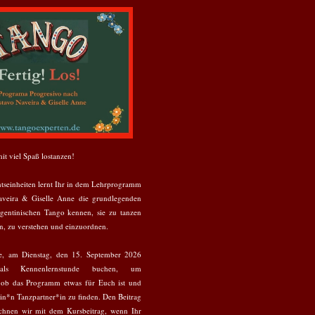
it viel Spaß lostanzen!
htseinheiten lernt Ihr in dem Lehrprogramm
veira & Giselle Anne die grundlegenden
gentinischen Tango kennen, sie zu tanzen
n, zu verstehen und einzuordnen.
de, am Dienstag, den 15. September 2026
ls Kennenlernstunde buchen, um
, ob das Programm etwas für Euch ist und
in*n Tanzpartner*in zu finden. Den Beitrag
chnen wir mit dem Kursbeitrag, wenn Ihr