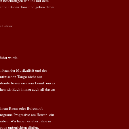
ren beschäftigen wir uns mit dem
seit 2004 den Tanz und geben dabei
e Lehrer
führt wurde.
 Paar, der Musikalität und der
ntinischen Tango nicht nur
lernte besser erinnern könnt, um es
chen wir Euch immer auch all das zu
einem Raum oder Boleos, ob
Programa Progresivo am Herzen, ein
haben. Wir haben es über Jahre in
uropa unterrichten dürfen.